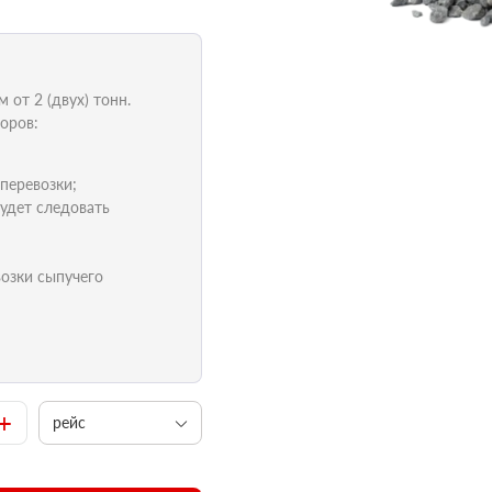
от 2 (двух) тонн.
оров:
 перевозки;
удет следовать
возки сыпучего
+
рейс