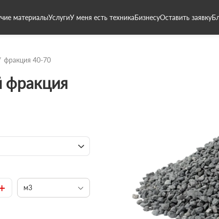
чие материалы
Услуги
У меня есть техника
Бизнесу
Оставить заявку
Б
фракция 40-70
 фракция
+
м3