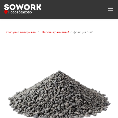
Новоабзаково
Сыпучие материалы
Щебень гранитный
фракция 5-20