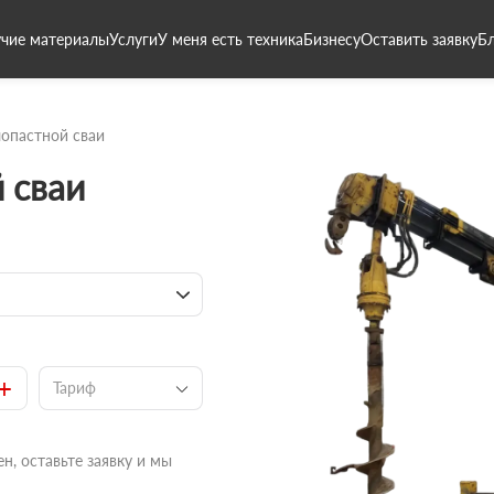
чие материалы
Услуги
У меня есть техника
Бизнесу
Оставить заявку
Б
опастной сваи
 сваи
+
Тариф
н, оставьте заявку и мы