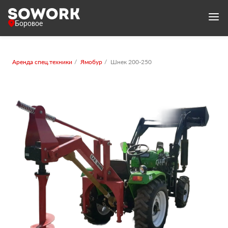
Боровое
Аренда спец.техники
Ямобур
Шнек 200-250