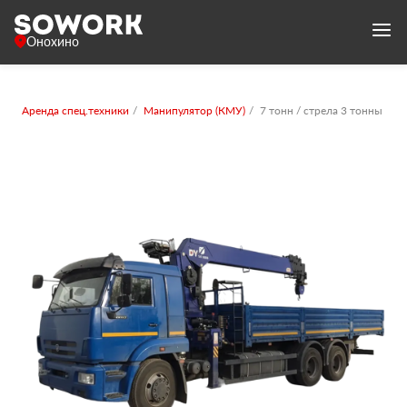
Онохино
Аренда спец.техники
Манипулятор (КМУ)
7 тонн / стрела 3 тонны