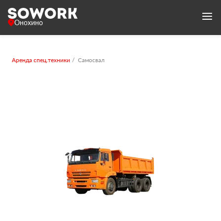
Онохино
Аренда спец.техники
Самосвал