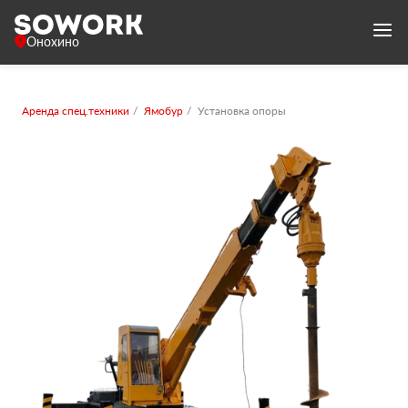
Онохино
Аренда спец.техники
Ямобур
Установка опоры