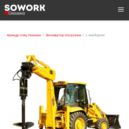
Онохино
Аренда спец.техники
Экскаватор-погрузчик
с ямобуром