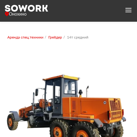
Онохино
Аренда спец.техники
Грейдер
14т средний