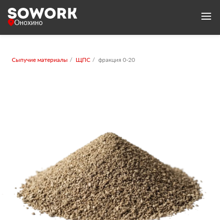
Онохино
Сыпучие материалы
ЩПС
фракция 0-20