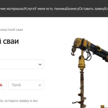
чие материалы
Услуги
У меня есть техника
Бизнесу
Оставить заявку
Б
опастной сваи
 сваи
+
Тариф
н, оставьте заявку и мы