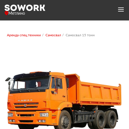
Метлино
Аренда спец.техники
Самосвал
Самосвал 15 тонн