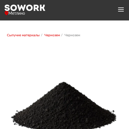
Метлино
Сыпучие материалы
Чернозем
Чернозем