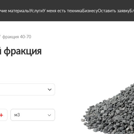
чие материалы
Услуги
У меня есть техника
Бизнесу
Оставить заявку
Б
фракция 40-70
 фракция
+
м3