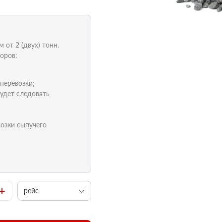
от 2 (двух) тонн.
оров:
 перевозки;
удет следовать
возки сыпучего
+
рейс