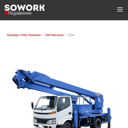
Подовинное
Аренда спец.техники
Автовышка
22м