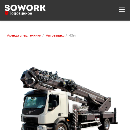
Подовинное
Аренда спец.техники
Автовышка
45м