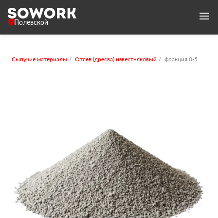
Полевской
Сыпучие материалы
Отсев (дресва) известняковый
фракция 0-5