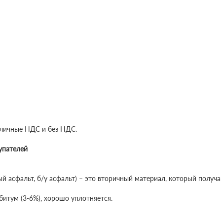
личные НДС и без НДС.
упателей
ый асфальт, б/у асфальт) – это вторичный материал, который получ
итум (3-6%), хорошо уплотняется.