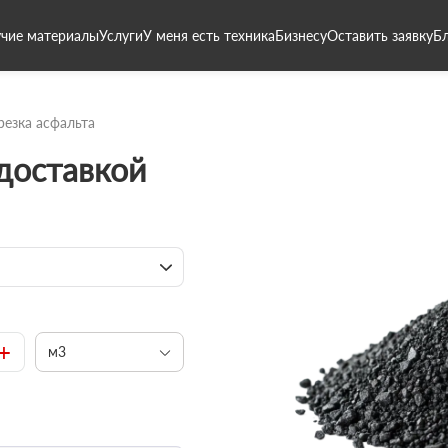
чие материалы
Услуги
У меня есть техника
Бизнесу
Оставить заявку
Б
резка асфальта
 доставкой
+
м3