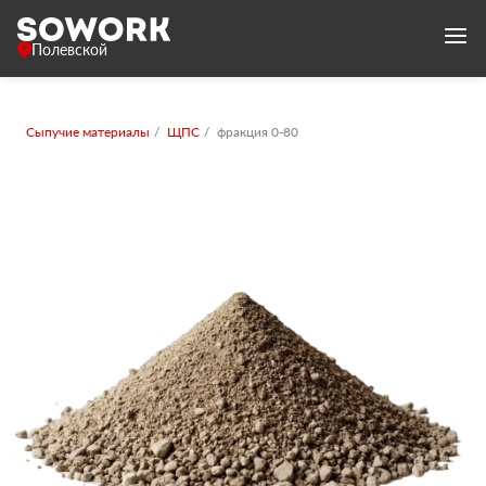
Полевской
Сыпучие материалы
ЩПС
фракция 0-80