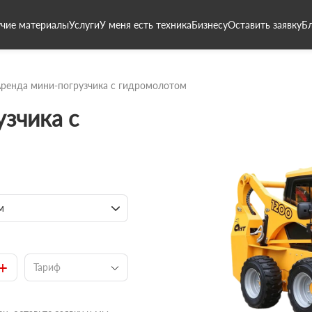
чие материалы
Услуги
У меня есть техника
Бизнесу
Оставить заявку
Б
ренда мини-погрузчика с гидромолотом
зчика с
м
+
Тариф