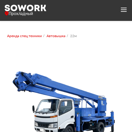
Прохладный
Аренда спец.техники
Автовышка
22м