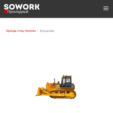
Прохладный
Аренда спец.техники
Бульдозер