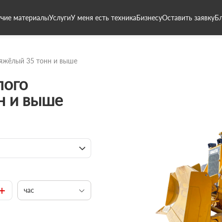
чие материалы
Услуги
У меня есть техника
Бизнесу
Оставить заявку
Б
яжёлый 35 тонн и выше
лого
н и выше
+
час