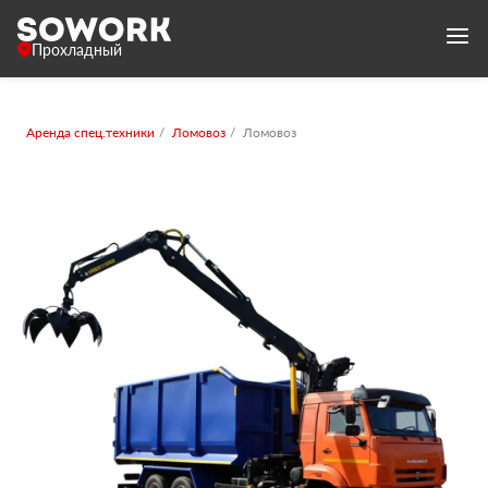
Прохладный
Аренда спец.техники
Ломовоз
Ломовоз