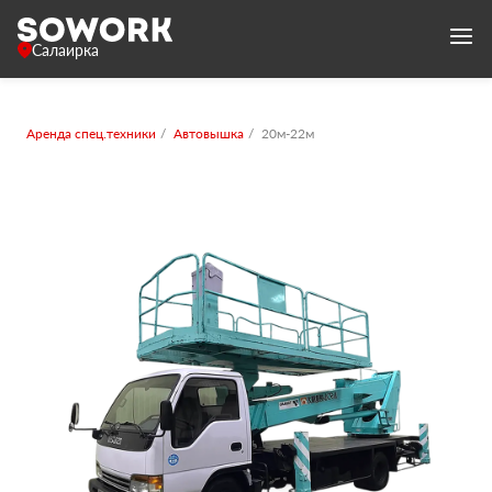
Салаирка
Аренда спец.техники
Автовышка
20м-22м