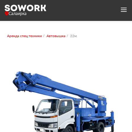
Салаирка
Аренда спец.техники
Автовышка
22м