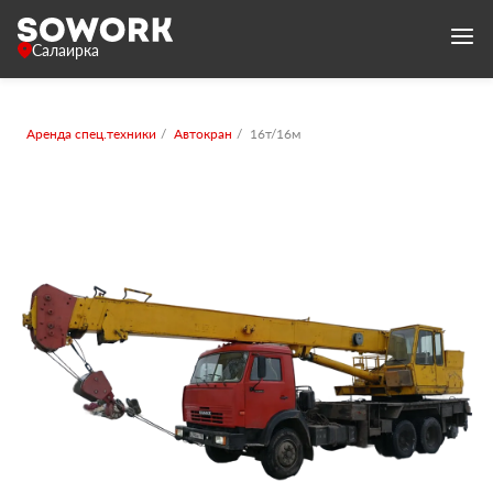
Салаирка
Аренда спец.техники
Автокран
16т/16м