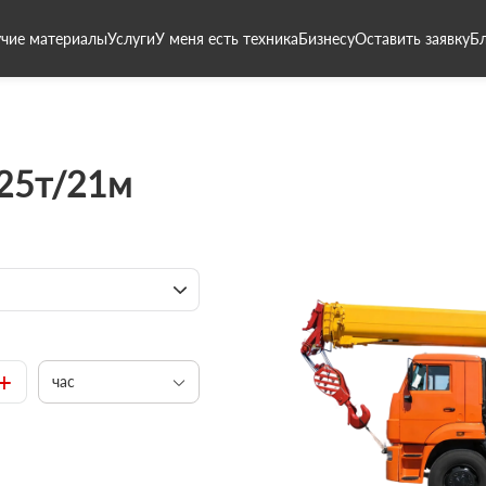
чие материалы
Услуги
У меня есть техника
Бизнесу
Оставить заявку
Б
 25т/21м
+
час