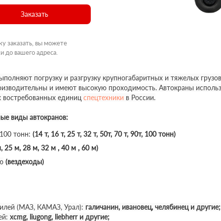
Заказать
ку заказать, вы можете
и до вашего адреса.
полняют погрузку и разгрузку крупногабаритных и тяжелых грузов
роизводительны и имеют высокую проходимость. Автокраны использ
х востребованных единиц
спецтехники
в России.
ные виды автокранов:
 100 тонн:
(14 т, 16 т, 25 т, 32 т, 50т, 70 т, 90т, 100 тонн)
, 25 м, 28 м, 32 м , 40 м , 60 м)
ю
(вездеходы)
илей (МАЗ, КАМАЗ, Урал):
галичанин, ивановец, челябинец и другие;
ей:
xcmg, liugong, liebherr и другие;