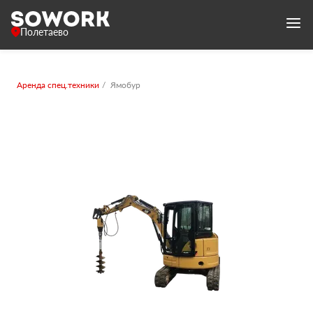
Полетаево
Аренда спец.техники
Ямобур