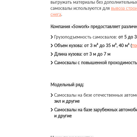
выгружать материалы без дополнительных
самосвалы используются для
вывоза стро
снега
.
Компания «Sowork» предоставляет различ
Грузоподъемность самосвалов:
от 5 до 
Объем кузова:
от 3 м³ до 35 м³, 40 м³ (
то
Длина кузова:
от 3 м до 7 м
Самосвалы с повышенной проходимост
Модельный ряд:
Самосвалы на безе отечественных авто
зил и другие
Самосвалы на базе зарубежных автомоб
и другие