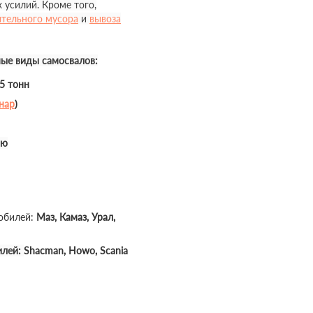
 усилий. Кроме того,
ительного мусора
и
вывоза
ные виды самосвалов:
35 тонн
нар
)
ью
мобилей:
Маз, Камаз, Урал,
илей:
Shacman, Howo, Scania