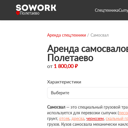
Спецтехника
Сыпу
Полетаево
Аренда спец.техники
Самосвал
Аренда самосвалов
Полетаево
от
1 800,00 ₽
Характеристики
Выберите
Самосвал
— это специальный грузовой тра
используется для перевозки сыпучих (
песо
грунт,
отсев
,
дресва
,
чернозем
,
скальный г
грузов. Кузов самосвала механически накл