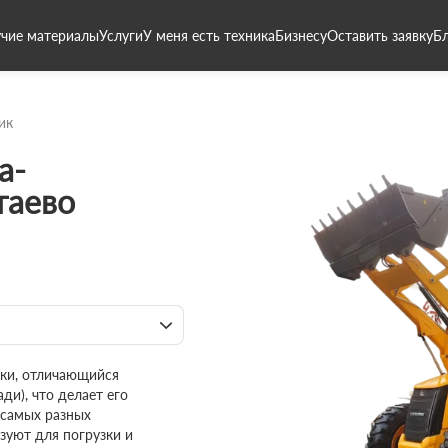
чие материалы
Услуги
У меня есть техника
Бизнесу
Оставить заявку
Б
ик
а-
таево
ики, отличающийся
ди), что делает его
 самых разных
зуют для погрузки и