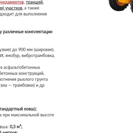
ундаментов
,
траншей
,
я) участков
, а также
подходит для выполнения
ду различные комплектации
зкие) до 900 мм (широкие).
от
, ямобур, вибротрамбовка,
я асфальтобетонных
бетонных конструкций,
лотнения рыхлого грунта
гана — трамбовки) и др
стандартный ковш);
 при максимальной высоте
овша:
0,3 м³;
6 метров;