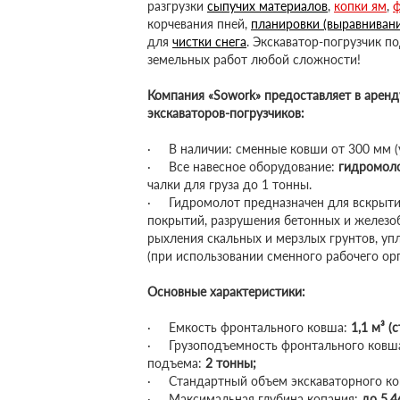
разгрузки
сыпучих материалов
,
копки ям
,
ф
корчевания пней,
планировки (выравнивани
для
чистки снега
. Экскаватор-погрузчик 
земельных работ любой сложности!
Компания «Sowork» предоставляет в арен
экскаваторов-погрузчиков:
· В наличии: сменные ковши от 300 мм (у
· Все навесное оборудование:
гидромол
чалки для груза до 1 тонны.
· Гидромолот предназначен для вскрыти
покрытий, разрушения бетонных и железо
рыхления скальных и мерзлых грунтов, уп
(при использовании сменного рабочего ор
Основные характеристики:
· Емкость фронтального ковша:
1,1 м³ (
· Грузоподъемность фронтального ковша
подъема:
2 тонны;
· Стандартный объем экскаваторного к
· Максимальная глубина копания:
до 5,4