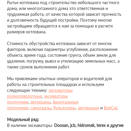
Рытье котлована под строительство небольшого частного
дома, или многоэтажного дома это ответственная и
трудоемкая работа, от качества которой зависит прочность
и долговечность будущей постройки. Поэтому многие
застройщики обращаются к нам за помощью в расчете
размеров котлована.
Стоимость обустройства котлована зависит от многих
факторов, включая параметры углубления, расположение
объекта, время года, состояние грунта, объем земли для
удаления, погрузку, вывоз и утилизацию земельных масс, а
также сроков выполнения работ.
Мы привлекаем опытных операторов и водителей для
работы на строительных площадках и используем
следующую технику:
экскаваторы
полноповоротные
,
экскаваторы
погрузчики
,
автокраны
,
фронтальные
погрузчики
,
самосвалы
,
бульдозеры
,
автовышки
и
BobCat
.
Модельный ряд:
В наличии экскаваторы:
Doosan,
jcb, hidromek, terex и другие