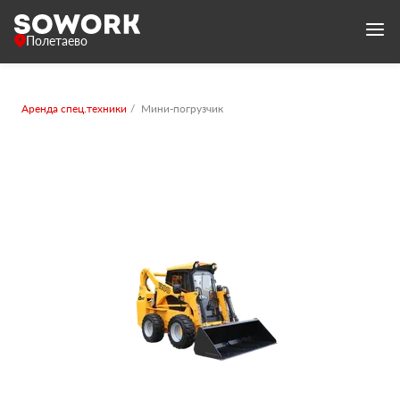
Полетаево
Аренда спец.техники
Мини-погрузчик