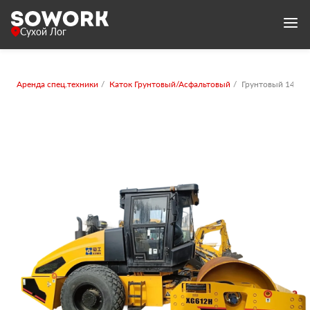
Сухой Лог
Аренда спец.техники
Каток Грунтовый/Асфальтовый
Грунтовый 14-16