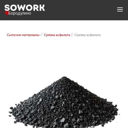
Бородулино
Сыпучие материалы
Срезка асфальта
Срезка асфальта