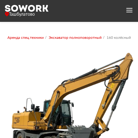
Ташбулатово
Аренда спец.техники
Экскаватор полноповоротный
160 колёсный с к