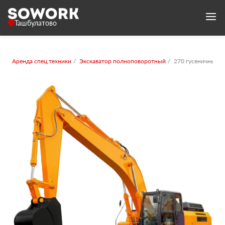
Ташбулатово
Аренда спец.техники
Экскаватор полноповоротный
270 гусеничный с