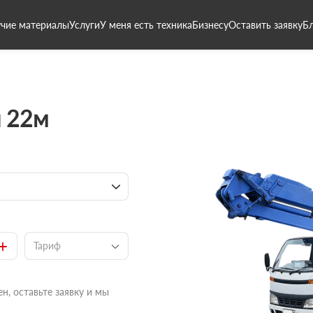
чие материалы
Услуги
У меня есть техника
Бизнесу
Оставить заявку
Б
 22м
+
Тариф
н, оставьте заявку и мы