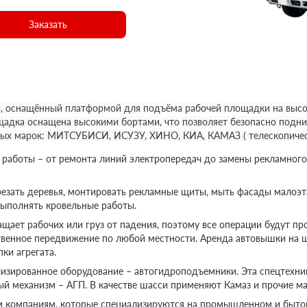
Заказать
, оснащённый платформой для подъёма рабочей площадки на высот
щадка оснащена высокими бортами, что позволяет безопасно подни
ных марок: МИТСУБИСИ, ИСУЗУ, ХИНО, КИА, КАМАЗ ( телескопичес
аботы – от ремонта линий электропередач до замены рекламного
езать деревья, монтировать рекламные щиты, мыть фасады малоэт
выполнять кровельные работы.
ает рабочих или груз от падения, поэтому все операции будут пр
твенное передвижение по любой местности. Аренда автовышки на 
ки агрегата.
изированное оборудование – автогидроподъемники. Эта спецтехник
ый механизм – АГП. В качестве шасси применяют Камаз и прочие ма
м компаниям, которые специализируются на промышленном и бытов