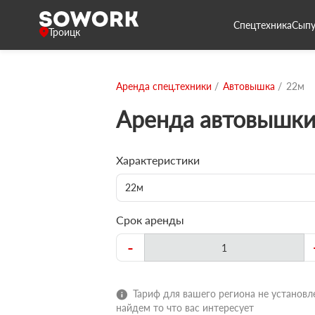
Спецтехника
Сыпу
Троицк
Аренда спец.техники
Автовышка
22м
Аренда автовышки
Характеристики
22м
Срок аренды
-
Тариф для вашего региона не установле
найдем то что вас интересует