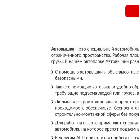
Автовышка
– это специальный автомобиль
ограниченного пространства. Рабочая пло
грузы. В нашем автопарке Автовышки раз
С помощью автовышки любые высотные р
безопасными.
Также с помощью автовышки удобно обр
требующие подъема людей или грузов, 
Люлька электроизолирована и предотвращ
проходимость обеспечивает беспрепятс
строительно-монтажной сферы без покуп
Для работ на высоте применяют специал
автомобиля, на которое крепят подъемн
К услугам АГП приходится прибегать те