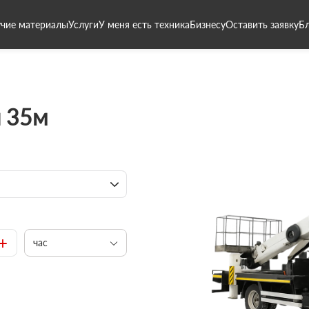
чие материалы
Услуги
У меня есть техника
Бизнесу
Оставить заявку
Б
 35м
+
час