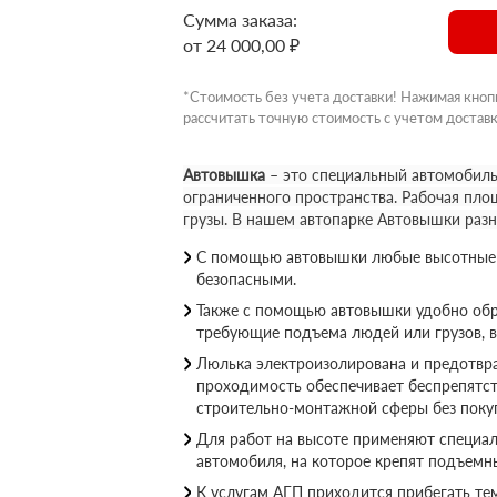
Сумма заказа:
от 24 000,00 ₽
*Стоимость без учета доставки! Нажимая кноп
рассчитать точную стоимость с учетом доставк
Автовышка
– это специальный автомобиль
ограниченного пространства. Рабочая пло
грузы. В нашем автопарке Автовышки раз
С помощью автовышки любые высотные р
безопасными.
Также с помощью автовышки удобно обр
требующие подъема людей или грузов, 
Люлька электроизолирована и предотвращ
проходимость обеспечивает беспрепятс
строительно-монтажной сферы без покуп
Для работ на высоте применяют специал
автомобиля, на которое крепят подъемн
К услугам АГП приходится прибегать те