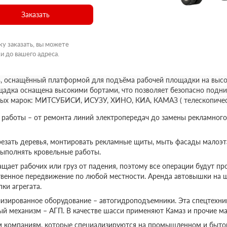
Заказать
ку заказать, вы можете
и до вашего адреса.
, оснащённый платформой для подъёма рабочей площадки на высот
щадка оснащена высокими бортами, что позволяет безопасно подни
ных марок: МИТСУБИСИ, ИСУЗУ, ХИНО, КИА, КАМАЗ ( телескопичес
аботы – от ремонта линий электропередач до замены рекламного
езать деревья, монтировать рекламные щиты, мыть фасады малоэт
выполнять кровельные работы.
ает рабочих или груз от падения, поэтому все операции будут пр
твенное передвижение по любой местности. Аренда автовышки на 
ки агрегата.
изированное оборудование – автогидроподъемники. Эта спецтехник
ый механизм – АГП. В качестве шасси применяют Камаз и прочие ма
м компаниям, которые специализируются на промышленном и бытов