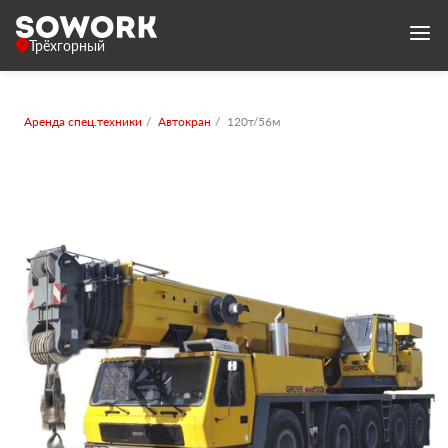
Трёхгорный
Аренда спец.техники
Автокран
120т/56м