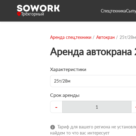
Спецтехника
Сыпу
Трёхгорный
Аренда спец.техники
Автокран
25т/28м
Аренда автокрана
Характеристики
25т/28м
Срок аренды
-
Тариф для вашего региона не установле
найдем то что вас интересует