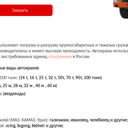
Заказать
полняют погрузку и разгрузку крупногабаритных и тяжелых грузов
роизводительны и имеют высокую проходимость. Автокраны использ
х востребованных единиц
спецтехники
в России.
ные виды автокранов:
 100 тонн:
(14 т, 16 т, 25 т, 32 т, 50т, 70 т, 90т, 100 тонн)
, 25 м, 28 м, 32 м , 40 м , 60 м)
ю
(вездеходы)
илей (МАЗ, КАМАЗ, Урал):
галичанин, ивановец, челябинец и другие;
ей:
xcmg, liugong, liebherr и другие;