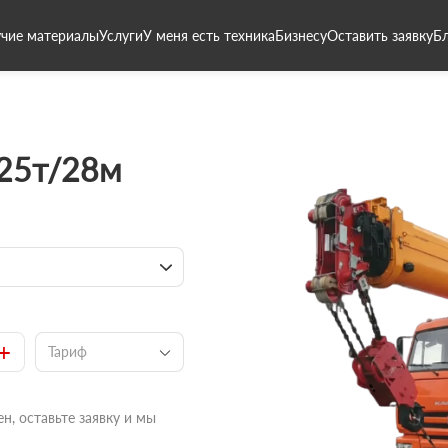
чие материалы
Услуги
У меня есть техника
Бизнесу
Оставить заявку
Б
 25т/28м
+
Тариф
н, оставьте заявку и мы