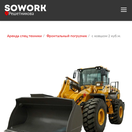
Решетникова
Аренда спец.техники
Фронтальный погрузчик
с ковшом 2 куб.м.