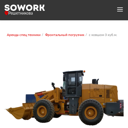
Решетникова
Аренда спец.техники
Фронтальный погрузчик
с ковшом 3 куб.м.