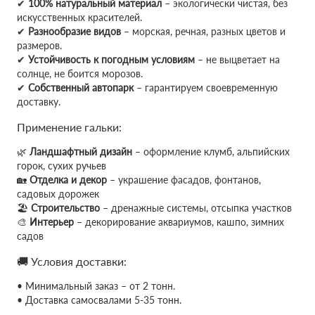
✔
100% натуральный материал
– экологически чистая, без
искусственных красителей.
✔
Разнообразие видов
– морская, речная, разных цветов и
размеров.
✔
Устойчивость к погодным условиям
– не выцветает на
солнце, не боится морозов.
✔
Собственный автопарк
– гарантируем своевременную
доставку.
Применение гальки:
🌿
Ландшафтный дизайн
– оформление клумб, альпийских
горок, сухих ручьев
🏡
Отделка и декор
– украшение фасадов, фонтанов,
садовых дорожек
🏖
Строительство
– дренажные системы, отсыпка участков
🎨
Интерьер
– декорирование аквариумов, кашпо, зимних
садов
🚚 Условия доставки:
• Минимальный заказ – от 2 тонн.
• Доставка самосвалами 5-35 тонн.