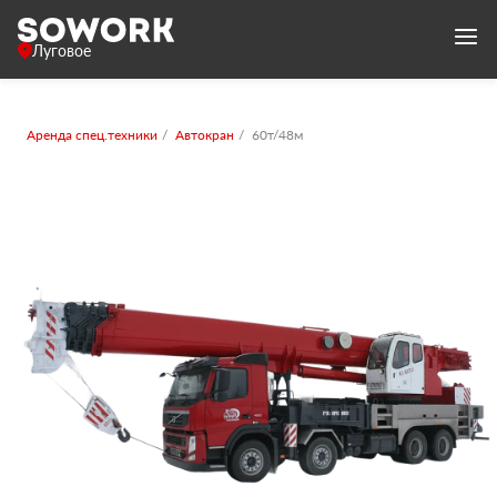
Луговое
Аренда спец.техники
Автокран
60т/48м