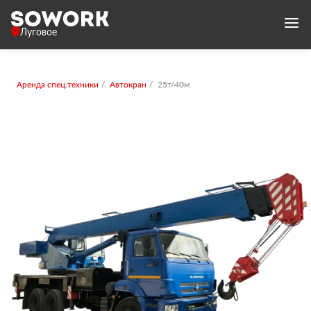
Луговое
Аренда спец.техники
Автокран
25т/40м