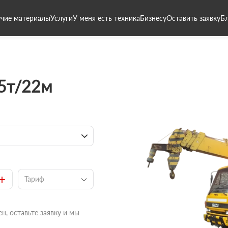
чие материалы
Услуги
У меня есть техника
Бизнесу
Оставить заявку
Б
 5т/22м
+
Тариф
н, оставьте заявку и мы