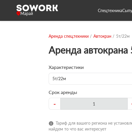
Спецтехника
Сыпу
Марай
Аренда спец.техники
Автокран
5т/22м
Аренда автокрана
Характеристики
5т/22м
Срок аренды
-
Тариф для вашего региона не установле
найдем то что вас интересует