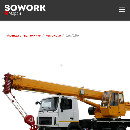
Марай
Аренда спец.техники
Автокран
16т/18м