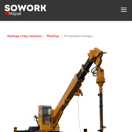
Марай
Аренда спец.техники
Ямобур
Установка опоры