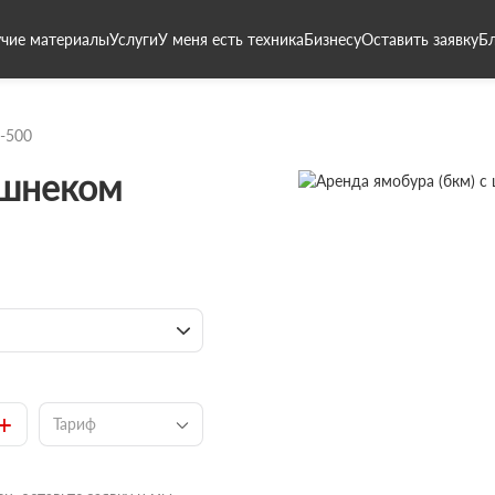
чие материалы
Услуги
У меня есть техника
Бизнесу
Оставить заявку
Б
-500
 шнеком
+
Тариф